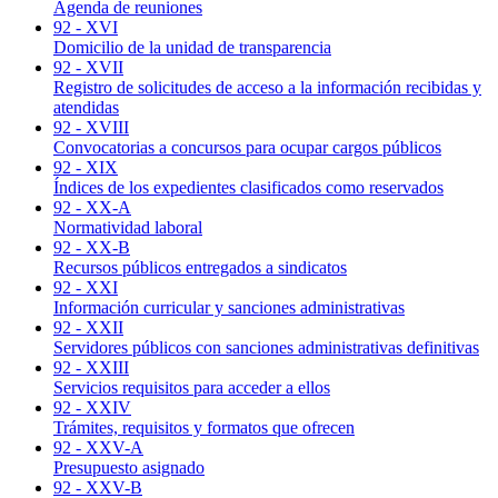
Agenda de reuniones
92 - XVI
Domicilio de la unidad de transparencia
92 - XVII
Registro de solicitudes de acceso a la información recibidas y
atendidas
92 - XVIII
Convocatorias a concursos para ocupar cargos públicos
92 - XIX
Índices de los expedientes clasificados como reservados
92 - XX-A
Normatividad laboral
92 - XX-B
Recursos públicos entregados a sindicatos
92 - XXI
Información curricular y sanciones administrativas
92 - XXII
Servidores públicos con sanciones administrativas definitivas
92 - XXIII
Servicios requisitos para acceder a ellos
92 - XXIV
Trámites, requisitos y formatos que ofrecen
92 - XXV-A
Presupuesto asignado
92 - XXV-B