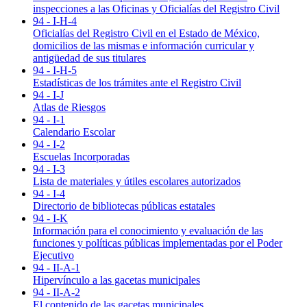
inspecciones a las Oficinas y Oficialías del Registro Civil
94 - I-H-4
Oficialías del Registro Civil en el Estado de México,
domicilios de las mismas e información curricular y
antigüedad de sus titulares
94 - I-H-5
Estadísticas de los trámites ante el Registro Civil
94 - I-J
Atlas de Riesgos
94 - I-1
Calendario Escolar
94 - I-2
Escuelas Incorporadas
94 - I-3
Lista de materiales y útiles escolares autorizados
94 - I-4
Directorio de bibliotecas públicas estatales
94 - I-K
Información para el conocimiento y evaluación de las
funciones y políticas públicas implementadas por el Poder
Ejecutivo
94 - II-A-1
Hipervínculo a las gacetas municipales
94 - II-A-2
El contenido de las gacetas municipales