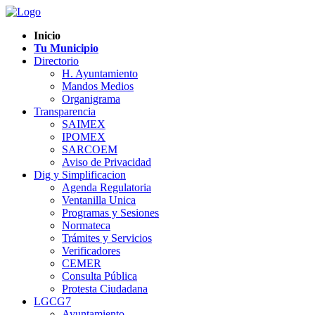
Inicio
Tu Municipio
Directorio
H. Ayuntamiento
Mandos Medios
Organigrama
Transparencia
SAIMEX
IPOMEX
SARCOEM
Aviso de Privacidad
Dig y Simplificacion
Agenda Regulatoria
Ventanilla Unica
Programas y Sesiones
Normateca
Trámites y Servicios
Verificadores
CEMER
Consulta Pública
Protesta Ciudadana
LGCG7
Ayuntamiento