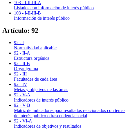
103 - I-II-III-A
Listados con información de interés público
103 - I-II-III-B
Información de interés público
Artículo: 92
92 - I
Normatividad aplicable
92 - II-A
Estructura orgánica
92 - II-B
Organigrama
92 - III
Facultades de cada área
92 - IV
Metas y objetivos de las áreas
92 - V-A
Indicadores de interés público
92 - V-B
Matriz de indicadores para resultados relacionados con temas
de interés público o trascendencia social
92 - VI-A
Indicadores de objetivos y resultados