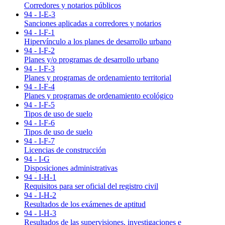
Corredores y notarios públicos
94 - I-E-3
Sanciones aplicadas a corredores y notarios
94 - I-F-1
Hipervínculo a los planes de desarrollo urbano
94 - I-F-2
Planes y/o programas de desarrollo urbano
94 - I-F-3
Planes y programas de ordenamiento territorial
94 - I-F-4
Planes y programas de ordenamiento ecológico
94 - I-F-5
Tipos de uso de suelo
94 - I-F-6
Tipos de uso de suelo
94 - I-F-7
Licencias de construcción
94 - I-G
Disposiciones administrativas
94 - I-H-1
Requisitos para ser oficial del registro civil
94 - I-H-2
Resultados de los exámenes de aptitud
94 - I-H-3
Resultados de las supervisiones, investigaciones e