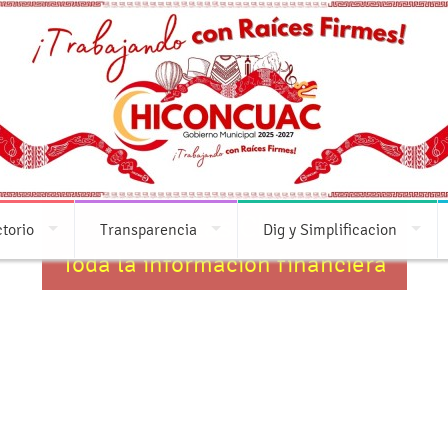
Cuentas Claras
ctorio
Transparencia
Dig y Simplificacion
Toda la información financiera